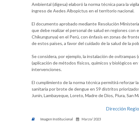
Ambiental (digesa) elaboró la norma técnica para la vigil
ingreso de Aedes Albopictus en el territorio nacional.
El documento aprobado mediante Resolución Ministerial
que debe realizar el personal de salud en regiones con e
Chikungunya) en el Perú, con énfasis en zonas de frontera
de estos países, a favor del cuidado de la salud de la pob
Se considera, por ejemplo, la instalación de ovitrampas 
(aplicación de métodos físicos, químicos y biológicos en 
intervenciones.
El cumplimiento de la norma técnica permitirá reforzar l
sanitaria por brote de dengue en 59 distritos prioriza
Junín, Lambayeque, Loreto, Madre de Dios, Piura, San Mar
Dirección Region
Imagen Institucional
Marzo/ 2023