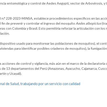
ancia entomológica y control de Aedes Aegypti, vector de Arbovirosis, y la
 n.° 228-2023-MINSA, establece procedimientos específicos en las accio
l fin de prevenir y controlar el ingreso del mosquito
Aedes albopictus
(tr
s con Colombia y Brasil. Esto permitiría reforzar la articulación con los 
lación.
(dispositivo usado para monitorear las poblaciones de mosquitos), el contr
viviendas para identificar posibles criaderos de mosquitos), la fumigación
as acciones de control y vigilancia, más aún en el marco de la declaratori
dos de 13 departamentos del Perú (Amazonas, Ayacucho, Cajamarca, Cusco
tin y Ucayali).
al de Salud, trabajando por un servicio con calidad