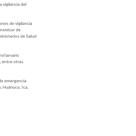
 vigilancia del
nes de vigilancia
ansmisor de
ministerios de Salud
ol larvario
, entre otras
a de emergencia
, Huánuco, Ica,