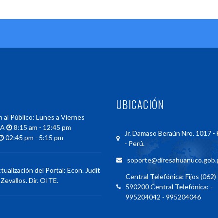
UBICACIÓN
 al Público: Lunes a Viernes
NA
8:15 am - 12:45 pm
Jr. Damaso Beraún Nro. 1017 
02:45 pm - 5:15 pm
- Perú.
soporte@diresahuanuco.gob.
tualización del Portal: Econ. Judit
Central Telefónica: Fijos (062) 
 Zevallos. Dir. OITE.
590200 Central Telefónica: -
995204042 - 995204046