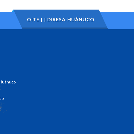
OITE | | DIRESA-HUÁNUCO
- Huánuco
pe
-